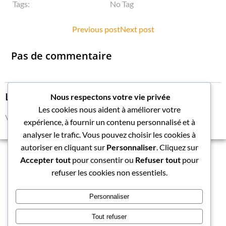
Tags:
No Tag
Post
Post
Previous post
Next post
navigation
navigation
Pas de commentaire
Laisser un commentaire
Nous respectons votre vie privée
Les cookies nous aident à améliorer votre
Vous devez
vous connecter
pour publier un commentaire.
expérience, à fournir un contenu personnalisé et à
analyser le trafic. Vous pouvez choisir les cookies à
autoriser en cliquant sur
Personnaliser
. Cliquez sur
Accepter tout
pour consentir ou
Refuser tout
pour
refuser les cookies non essentiels.
Personnaliser
© 2026 Le blog du chantier Idbmarine. Created for free
Tout refuser