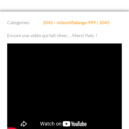
Categories:
1045 - videos
Malango 999 / 1045
Encore une vidéo qui fait rêver…. Merci Yves !