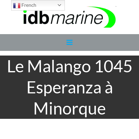
Aller
French
au
contenu
Le Malango 1045
Esperanza à
Minorque