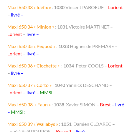
Maxi 650 33 « Idéfix »
:
1030
Vincent PABOEUF –
Lorient
–
livré –
Maxi 650 34 « Minion »
:
1031
Victoire MARTINET –
Lorient
–
livré
–
Maxi 650 35 « Pequod »
:
1033
Hughes de PREMARE –
Lorient
–
livré
–
Maxi 650 36 « Clochette «
:
1034
Peter COOLS –
Lorient
–
livré
–
Maxi 650 37 « Corto »
:
1040
Yannick DESCHAND –
Lorient
– livré –
MMSI:
Maxi 650 38 » Faun »
:
1038
Xavier SIMON –
Brest
– livré
–
MMSI:
Maxi 650 39 « Wallabys »
:
1051
Damien CLOAREC –
Loué à Yaël POUPON –
Roscoff
–
livré
–