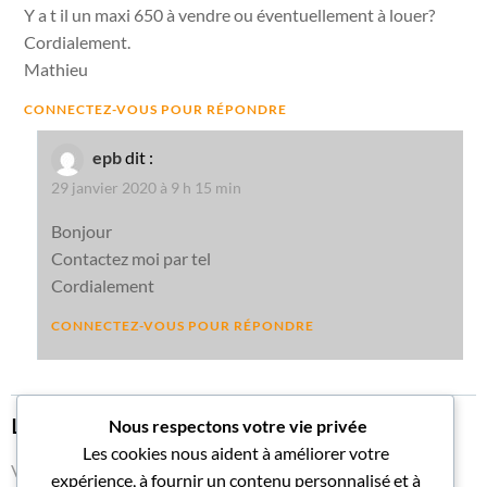
Y a t il un maxi 650 à vendre ou éventuellement à louer?
Cordialement.
Mathieu
CONNECTEZ-VOUS POUR RÉPONDRE
epb
dit :
29 janvier 2020 à 9 h 15 min
Bonjour
Contactez moi par tel
Cordialement
CONNECTEZ-VOUS POUR RÉPONDRE
Laisser un commentaire
Nous respectons votre vie privée
Les cookies nous aident à améliorer votre
Vous devez
vous connecter
pour publier un commentaire.
expérience, à fournir un contenu personnalisé et à