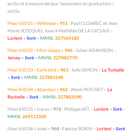
au fur et à mesure de leur lancement en production /
sortie.
Maxi 650 01 « Williwaw »
951
: Paul CLOAREC et Jean
Marie JEZEQUEL loué à Mathilde DE LA GICLAIS –
Lorient
– livré –
MMSI:
227564180
Maxi 650 02 « Mini skippy »
946
: Julian ADAMSON –
Jersey
– livré –
MMSI:
227882770
Maxi 650 03 « Early bird »
963
: Julie SIMON –
La Turballe
– livré –
MMSI:
227883140
Maxi 650 04 « Abardast »
962
: Alexis ROCHET –
La
Rochelle
– livré
– MMSI:
227883590
Maxi 650 05 « Icarus »
976
: Philippe AÏT –
Lorient
– livré
–
MMSI:
269112500
Maxi 650 06 « Jules »
968
: Fabrice SORIN –
Lorient
– livré