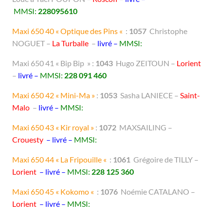
MMSI:
228095610
Maxi 650 40 « Optique des Pins «
:
1057
Christophe
NOGUET –
La Turballe
–
livré
–
MMSI:
Maxi 650 41 « Bip Bip » :
1043
Hugo ZEITOUN –
Lorient
–
livré
–
MMSI:
228 091 460
Maxi 650 42 « Mini-Ma »
:
1053
Sasha LANIECE –
Saint-
Malo
–
livré
–
MMSI:
Maxi 650 43 « Kir royal »
:
1072
MAXSAILING –
Crouesty
– livré –
MMSI:
Maxi 650 44 « La Fripouille «
:
1061
Grégoire de TILLY –
Lorient
– livré –
MMSI:
228 125 360
Maxi 650 45 « Kokomo «
:
1076
Noémie CATALANO –
Lorient
– livré –
MMSI: