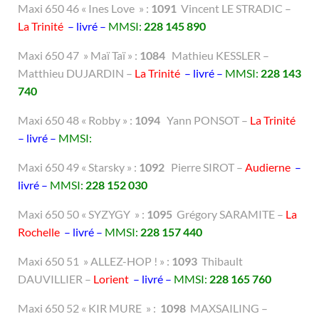
Maxi 650 46 « Ines Love » :
1091
Vincent LE STRADIC –
La Trinité
– livré –
MMSI:
228 145 890
Maxi 650 47 » Maï Taï » :
1084
Mathieu KESSLER –
Matthieu DUJARDIN –
La Trinité
– livré –
MMSI:
228 143
740
Maxi 650 48 « Robby » :
1094
Yann PONSOT –
La Trinité
– livré –
MMSI:
Maxi 650 49 « Starsky » :
1092
Pierre SIROT –
Audierne
–
livré –
MMSI:
228 152 030
Maxi 650 50 « SYZYGY » :
1095
Grégory SARAMITE –
La
Rochelle
– livré –
MMSI:
228 157 440
Maxi 650 51 » ALLEZ-HOP ! » :
1093
Thibault
DAUVILLIER –
Lorient
– livré –
MMSI:
228 165 760
Maxi 650 52 « KIR MURE » :
1098
MAXSAILING –