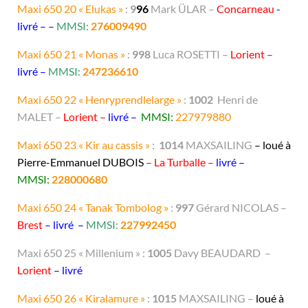
Maxi 650 20 « Elukas »
:
9
96
Mark ÜLAR –
Concarneau
-
livré – –
MMSI:
276009490
Maxi 650 21 « Monas »
:
998
Luca ROSETTI –
Lorient –
livré –
MMSI:
247236610
Maxi 650 22 « Henryprendlelarge »
:
1002
Henri de
MALET –
Lorient –
livré –
MMSI:
227979880
Maxi 650 23 « Kir au cassis »
:
1014
MAXSAILING
– loué à
Pierre-Emmanuel DUBOIS
– La Turballe –
livré –
MMSI:
228000680
Maxi 650 24 « Tanak Tombolog »
:
997
Gérard NICOLAS –
Brest
– livré –
MMSI:
227992450
Maxi 650 25 « Millenium » :
1005
Davy BEAUDARD –
Lorient
– livré
Maxi 650 26 « Kiralamure »
:
1015
MAXSAILING –
loué à