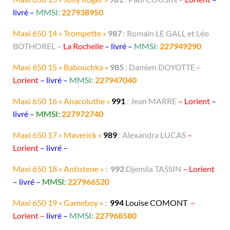
livré –
MMSI:
227938950
Maxi 650 14 « Trompette »
987
: Romain LE GALL et Léo
BOTHOREL –
La Rochelle
– livré –
MMSI:
227949290
Maxi 650 15 « Babouchka »
985
: Damien DOYOTTE
-
Lorient
– livré –
MMSI:
227947040
Maxi 650 16 « Anacoluthe »
991
: Jean MARRE
– Lorient
–
livré –
MMSI:
227972740
Maxi 650 17 « Maverick »
989
: Alexandra LUCAS
–
Lorient
– livré –
Maxi 650 18 « Antistene »
:
992
Djemila TASSIN
– Lorient
– livré –
MMSI:
227966520
Maxi 650 19 « Gameboy »
:
994
Louise COMONT
–
Lorient –
livré –
MMSI:
227968580