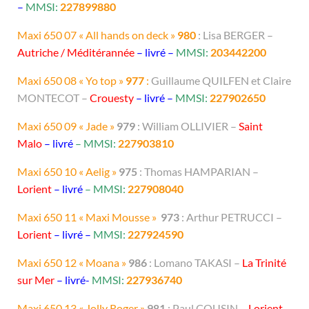
–
MMSI:
227899880
Maxi 650 07 « All hands on deck »
980
: Lisa BERGER –
Autriche / Méditérannée
– livré –
MMSI:
203442200
Maxi 650 08 « Yo top »
977
:
Guillaume QUILFEN et Claire
MONTECOT –
Crouesty
– livré –
MMSI:
227902650
Maxi 650 09 « Jade »
979
: William OLLIVIER –
Saint
Malo
– livré
– MMSI:
227903810
Maxi 650 10 « Aelig »
975
: Thomas HAMPARIAN –
Lorient
– livré
– MMSI:
227908040
Maxi 650 11 « Maxi Mousse »
973
: Arthur PETRUCCI –
Lorient
– livré –
MMSI:
227924590
Maxi 650 12 « Moana »
986
: Lomano TAKASI –
La Trinité
sur Mer
– livré-
MMSI:
227936740
Maxi 650 13 « Jolly Roger »
981
: Paul COUSIN –
Lorient
–