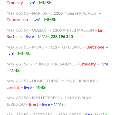
Crouesty
– livré –
MMSI:
Maxi 650 53 « NAPIOS » :
1105
Noémie PROVOST –
Concarneau
– livré –
MMSI:
Maxi 650 54 « OBELIX » :
1106
Arnaud MASSON –
La
Rochelle
– livré –
MMSI:
228 196 340
Maxi 650 55 « MUXU » :
1117
Iker OLANO –
Barcelone
–
livré –
MMSI:
Maxi 650 56 » » :
XXXX
MAXSAILING –
Crouesty
– livré
–
MMSI:
Maxi 650 57 « DEMOSTHENE » :
1122
DARMOND –
Lorient
– livré –
MMSI:
Maxi 650 58 « IRISH EXPRESS » :
1119
CORLAY –
JEZEGOU –
Brest
–
livré –
MMSI:
Maxi 650 59 » BATTRAPA » :
1121
CREST –
livré-
MMSI: