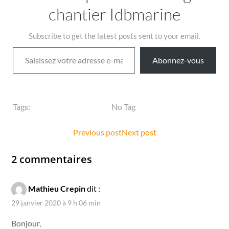
chantier Idbmarine
Subscribe to get the latest posts sent to your email.
Saisissez votre adresse e-mail…
Abonnez-vous
Tags:
No Tag
Post
Post
Previous post
Next post
navigation
navigation
2 commentaires
Mathieu Crepin
dit :
29 janvier 2020 à 9 h 06 min
Bonjour,