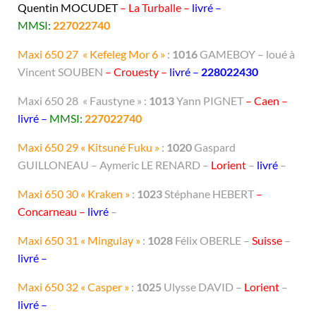
Quentin MOCUDET
– La Turballe –
livré
–
MMSI:
227022740
Maxi 650 27 « Kefeleg Mor 6 »
:
1016
GAMEBOY – loué à
Vincent SOUBEN
– Crouesty –
livré –
228022430
Maxi 650 28 « Faustyne » :
1013
Yann PIGNET
– Caen –
livré
–
MMSI:
227022740
Maxi 650 29 « Kitsuné Fuku »
:
1020
Gaspard
GUILLONEAU – Aymeric LE RENARD –
Lorient
–
livré
–
Maxi 650 30 « Kraken »
:
1023
Stéphane HEBERT
–
Concarneau –
livré
–
Maxi 650 31 « Mingulay »
:
1028
Félix OBERLE –
Suisse
–
livré –
Maxi 650 32 « Casper »
:
1025
Ulysse DAVID –
Lorient
–
livré –