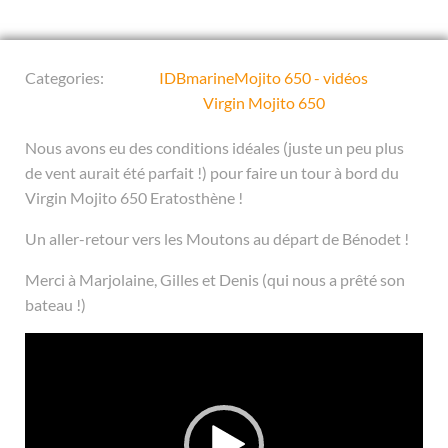
Categories:
IDBmarine
Mojito 650 - vidéos
Virgin Mojito 650
Nous avons eu des conditions idéales (juste un peu plus
de vent aurait été parfait !) pour faire un tour à bord du
Virgin Mojito 650 Eratosthène !
Un aller-retour vers les Moutons au départ de Bénodet !
Merci à Marjolaine, Gilles et Denis (qui nous a prêté son
bateau !)
Lecteur
vidéo