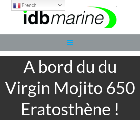
Aller
French
au
contenu
A bord du du
Virgin Mojito 650
Eratosthène !