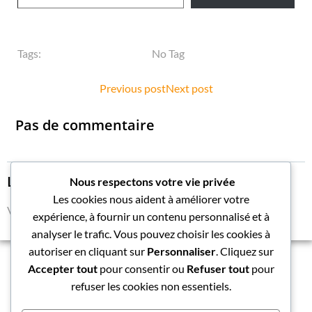
Tags:
No Tag
Post
Post
Previous post
Next post
navigation
navigation
Pas de commentaire
Laisser un commentaire
Nous respectons votre vie privée
Les cookies nous aident à améliorer votre
Vous devez
vous connecter
pour publier un commentaire.
expérience, à fournir un contenu personnalisé et à
analyser le trafic. Vous pouvez choisir les cookies à
autoriser en cliquant sur
Personnaliser
. Cliquez sur
Accepter tout
pour consentir ou
Refuser tout
pour
refuser les cookies non essentiels.