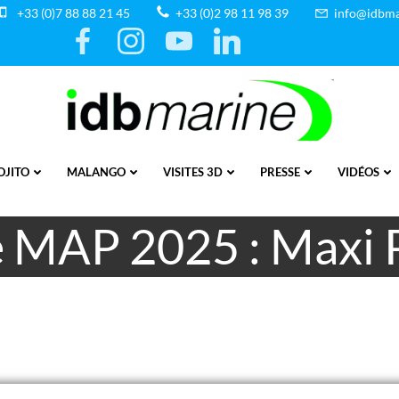
+33 (0)7 88 88 21 45
+33 (0)2 98 11 98 39
info@idbma
OJITO
MALANGO
VISITES 3D
PRESSE
VIDÉOS
 MAP 2025 : Maxi 