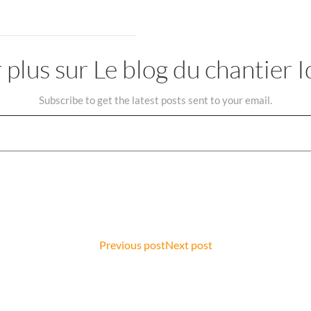
 plus sur Le blog du chantier
Subscribe to get the latest posts sent to your email.
Post
Post
Previous post
Next post
navigation
navigation