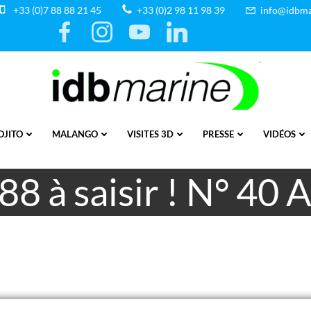
+33 (0)7 88 88 21 45
+33 (0)2 98 11 98 39
info@idbma
OJITO
MALANGO
VISITES 3D
PRESSE
VIDÉOS
 à saisir ! N° 40