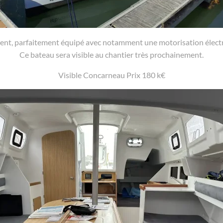
cent, parfaitement équipé avec notamment une motorisation électri
Ce bateau sera visible au chantier très prochainement.
Visible Concarneau Prix 180 k€