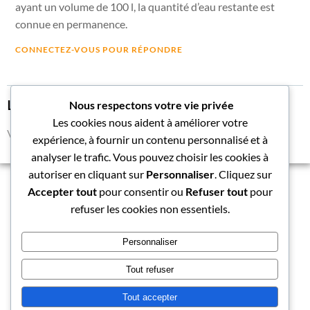
ayant un volume de 100 l, la quantité d’eau restante est
connue en permanence.
CONNECTEZ-VOUS POUR RÉPONDRE
Laisser un commentaire
Nous respectons votre vie privée
Les cookies nous aident à améliorer votre
Vous devez
vous connecter
pour publier un commentaire.
expérience, à fournir un contenu personnalisé et à
analyser le trafic. Vous pouvez choisir les cookies à
autoriser en cliquant sur
Personnaliser
. Cliquez sur
Accepter tout
pour consentir ou
Refuser tout
pour
refuser les cookies non essentiels.
Personnaliser
© 2026 Le blog du chantier Idbmarine. Created for free
Tout refuser
using WordPress and
Colibri
Tout accepter