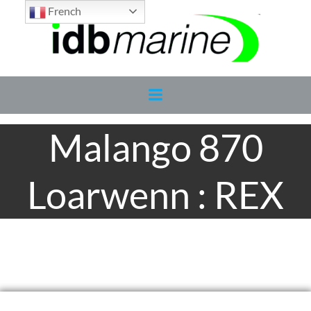
Aller
French
au
contenu
Malango 870
Loarwenn : REX