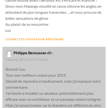
cabine double avant l’aerateur est il efficace et étanche ?
Sinon mon Malango mouillé en rance sillonne les anglos en
attendant de plus longues traversées ….et nous procure de
belles sensations de glisse
Au plaisir de se rencontrer
Luc
CONNECTEZ-VOUS POUR RÉPONDRE
Philippe Bensussan
dit :
5 janvier 2019 à 19 h 53 min
Bonsoir Luc,
Tous mes meilleurs voeux pour 2019.
Désolé de répondre si tardivement, mais j’ai manqué votre
commentaire.
J’ai hésité à installer un aérateur potentiellement plus
efficace avec un ventilateur et un panneau solaire intégrés.
Mais j’ai laissé tomber car le diamètre est différent de celui