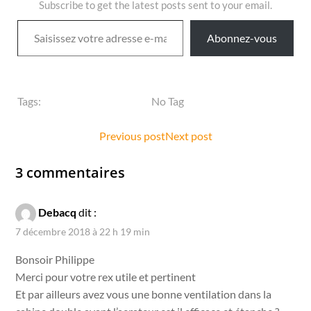
Subscribe to get the latest posts sent to your email.
Saisissez votre adresse e-mail…
Abonnez-vous
Tags:
No Tag
Post
Post
Previous post
Next post
navigation
navigation
3 commentaires
Debacq
dit :
7 décembre 2018 à 22 h 19 min
Bonsoir Philippe
Merci pour votre rex utile et pertinent
Et par ailleurs avez vous une bonne ventilation dans la