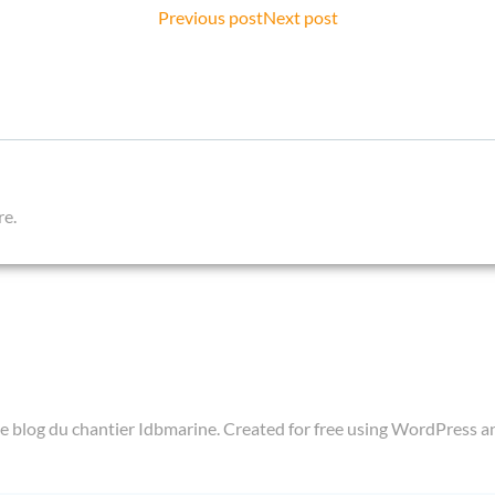
Post
Post
Previous post
Next post
navigation
navigation
re.
e blog du chantier Idbmarine. Created for free using WordPress 