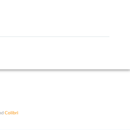
and
Colibri