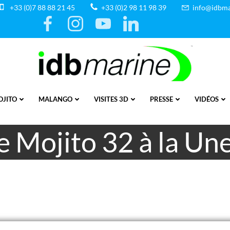
+33 (0)7 88 88 21 45
+33 (0)2 98 11 98 39
info@idbma
OJITO
MALANGO
VISITES 3D
PRESSE
VIDÉOS
e Mojito 32 à la Une