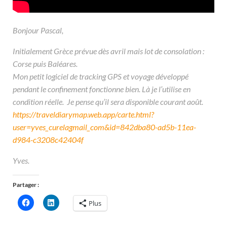
Bonjour Pascal,
Initialement Grèce prévue dès avril mais lot de consolation :
Corse puis Baléares.
Mon petit logiciel de tracking GPS et voyage développé
pendant le confinement fonctionne bien. Là je l’utilise en
condition réelle. Je pense qu’il sera disponible courant août.
https://traveldiarymap.web.app/carte.html?
user=yves_curelagmail_com&id=842dba80-ad5b-11ea-
d984-c3208c42404f
Yves.
Partager :
Plus