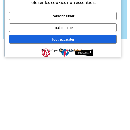
refuser les cookies non essentiels.
Boulangère. Réduite à une seule étape après l’annulation
de (suite…)
Personnaliser
READ MORE
Tout refuser
Tout accepter
Propulsé par