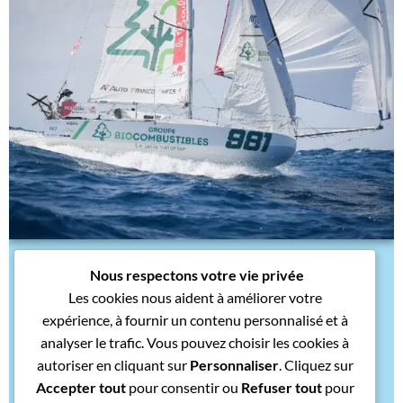
Nous respectons votre vie privée
Categories:
MAXI 650
MX3
Les cookies nous aident à améliorer votre
Mini 2025 : le Maxi 650 fait un strike !
expérience, à fournir un contenu personnalisé et à
analyser le trafic. Vous pouvez choisir les cookies à
blogidb
/
novembre 9, 2025
/
0
comment(s)
autoriser en cliquant sur
Personnaliser
. Cliquez sur
Accepter tout
pour consentir ou
Refuser tout
pour
La saison Mini 2025 se termine par la Mini Transat La