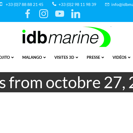
+33 (0)7 88 88 21 45
+33 (0)2 98 11 98 39
info@idbma
OJITO
MALANGO
VISITES 3D
PRESSE
VIDÉOS
s from octobre 27,