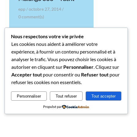
epp
/
octobre 27, 2014
/
0
comment(s)
La revue du mois d’octobre
Nous respectons votre vie privée
2014 du magazine allemand
Les cookies nous aident à améliorer votre
« Yacht » consacre 4 pages au
expérience, à fournir un contenu personnalisé et à
Malango 888. Vous pouvez
analyser le trafic. Vous pouvez choisir les cookies à
aussi consulter (suite…)
autoriser en cliquant sur
Personnaliser
. Cliquez sur
Accepter tout
pour consentir ou
Refuser tout
pour
READ MORE
refuser les cookies non essentiels.
Personnaliser
Tout refuser
Tout accepter
Propulsé par