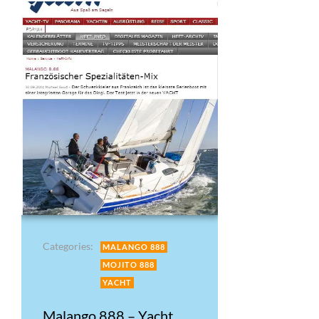
Categories:
MALANGO 888
MOJITO 888
YACHT
Malango 888 – Yacht